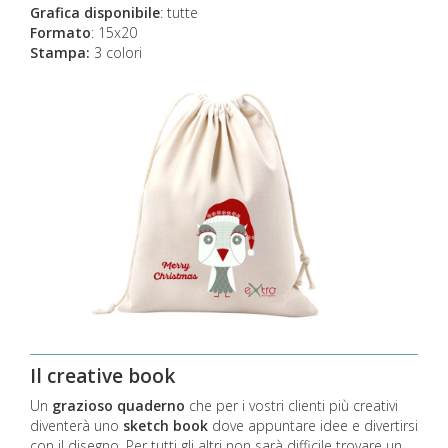
Grafica disponibile
:
tutte
Formato
: 15x20
Stampa:
3 colori
Il creative book
Un
grazioso quaderno
che per i vostri clienti più creativi
diventerà uno
sketch book
dove appuntare idee e divertirsi
con il disegno. Per tutti gli altri non sarà difficile trovare un