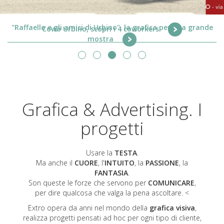
Cowo Urbino, scopri i 4 coworkers
Grafica & Advertising. I
progetti
Usare la
TESTA
.
Ma anche il
CUORE
, l'
INTUITO
, la
PASSIONE
, la
FANTASIA
.
Son queste le forze che servono per
COMUNICARE
,
per dire qualcosa che valga la pena ascoltare. <
Extro opera da anni nel mondo della
grafica visiva
,
realizza progetti pensati ad hoc per ogni tipo di cliente,