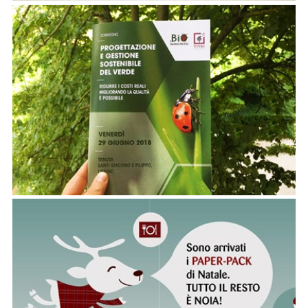
PROGETTO GRAFICO PER IL CONVEGNO "PROGETTAZIONE E GESTIONE SOSTENIBILE DEL VERDE"
Avrai l'imbarazzo della scelta tra packaging, gadget, articoli di allestimento
RENDI CREATIVO IL TUO NATALE CON I XMAS PAPER-PACK!