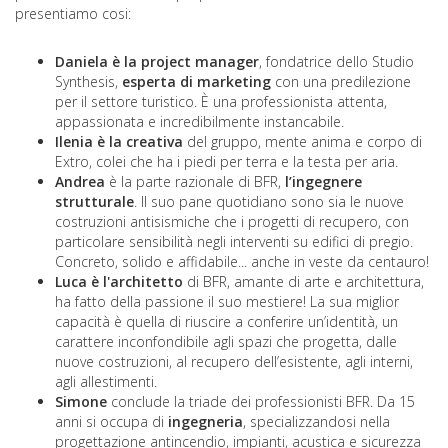
presentiamo cosi:
Daniela è la project manager
, fondatrice dello Studio
Synthesis,
esperta di marketing
con una predilezione
per il settore turistico. È una professionista attenta,
appassionata e incredibilmente instancabile.
Ilenia è la creativa
del gruppo, mente anima e corpo di
Extro, colei che ha i piedi per terra e la testa per aria.
Andrea
è la parte razionale di BFR,
l’ingegnere
strutturale
. Il suo pane quotidiano sono sia le nuove
costruzioni antisismiche che i progetti di recupero, con
particolare sensibilità negli interventi su edifici di pregio.
Concreto, solido e affidabile... anche in veste da centauro!
Luca è l'architetto
di BFR, amante di arte e architettura,
ha fatto della passione il suo mestiere! La sua miglior
capacità è quella di riuscire a conferire un’identità, un
carattere inconfondibile agli spazi che progetta, dalle
nuove costruzioni, al recupero dell’esistente, agli interni,
agli allestimenti.
Simone
conclude la triade dei professionisti BFR. Da 15
anni si occupa di
ingegneria
, specializzandosi nella
progettazione antincendio, impianti, acustica e sicurezza