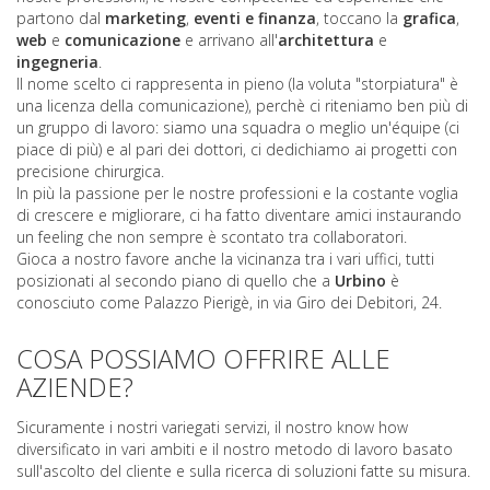
partono dal
marketing
,
eventi e finanza
, toccano la
grafica
,
web
e
comunicazione
e arrivano all'
architettura
e
ingegneria
.
Il nome scelto ci rappresenta in pieno (la voluta "storpiatura" è
una licenza della comunicazione), perchè ci riteniamo ben più di
un gruppo di lavoro: siamo una squadra o meglio un'équipe (ci
piace di più) e al pari dei dottori, ci dedichiamo ai progetti con
precisione chirurgica.
In più la passione per le nostre professioni e la costante voglia
di crescere e migliorare, ci ha fatto diventare amici instaurando
un feeling che non sempre è scontato tra collaboratori.
Gioca a nostro favore anche la vicinanza tra i vari uffici, tutti
posizionati al secondo piano di quello che a
Urbino
è
conosciuto come Palazzo Pierigè, in via Giro dei Debitori, 24.
COSA POSSIAMO OFFRIRE ALLE
AZIENDE?
Sicuramente i nostri variegati servizi, il nostro know how
diversificato in vari ambiti e il nostro metodo di lavoro basato
sull'ascolto del cliente e sulla ricerca di soluzioni fatte su misura.