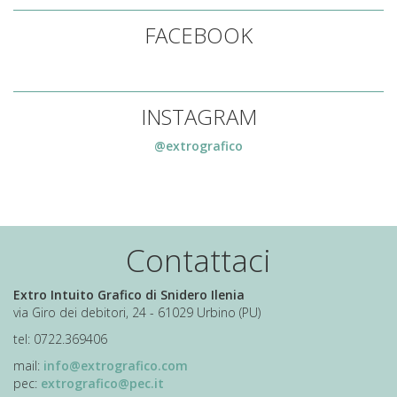
FACEBOOK
INSTAGRAM
@extrografico
Contattaci
Extro Intuito Grafico di Snidero Ilenia
via Giro dei debitori, 24 - 61029 Urbino (PU)
tel: 0722.369406
mail:
info@extrografico.com
pec:
extrografico@pec.it