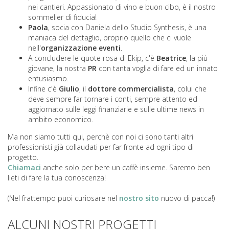
nei cantieri. Appassionato di vino e buon cibo, è il nostro
sommelier di fiducia!
Paola
, socia con Daniela dello Studio Synthesis, è una
maniaca del dettaglio, proprio quello che ci vuole
nell'
organizzazione eventi
.
A concludere le quote rosa di Ekip, c'è
Beatrice
, la più
giovane, la nostra
PR
con tanta voglia di fare ed un innato
entusiasmo.
Infine c'è
Giulio
, il
dottore commercialista
, colui che
deve sempre far tornare i conti, sempre attento ed
aggiornato sulle leggi finanziarie e sulle ultime news in
ambito economico.
Ma non siamo tutti qui, perchè con noi ci sono tanti altri
professionisti già collaudati per far fronte ad ogni tipo di
progetto.
Chiamaci
anche solo per bere un caffè insieme. Saremo ben
lieti di fare la tua conoscenza!
(Nel frattempo puoi curiosare nel
nostro sito
nuovo di pacca!)
ALCUNI NOSTRI PROGETTI